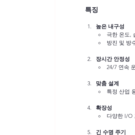
특징
높은 내구성
극한 온도, 
방진 및 방수
장시간 안정성
24/7 연속
맞춤 설계
특정 산업 
확장성
다양한 I/O
긴 수명 주기